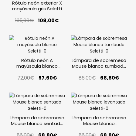
Rótulo neón exterior X
mayúscula gris Seletti
135,00
€
108,00
€
Rótulo neón A
Lámpara de sobremesa
mayúscula blanco
Mouse blanco tumbado
Seletti
Seletti
72,00
€
57,60
€
86,00
€
68,80
€
Lámpara de sobremesa
Lámpara de sobremesa
Mouse blanco sentado
Mouse blanco
Seletti
levantado Seletti
86,00
€
68,80
€
86,00
€
68,80
€