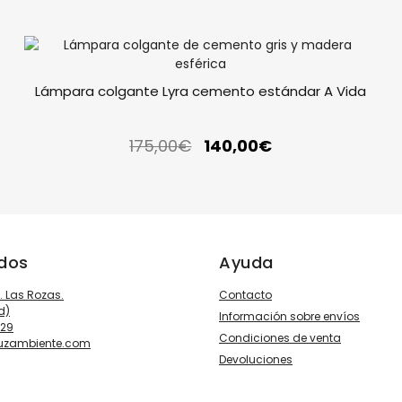
Lámpara colgante Lyra cemento estándar A Vida
175,00
€
140,00
€
ados
Ayuda
3. Las Rozas.
Contacto
d)
Información sobre envíos
929
Condiciones de venta
luzambiente.com
Devoluciones