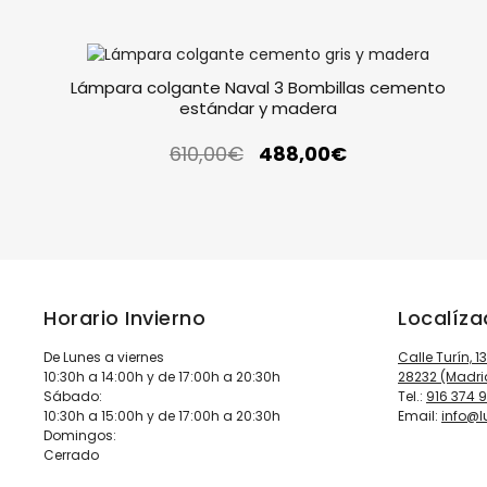
Lámpara colgante Naval 3 Bombillas cemento
estándar y madera
610,00
€
488,00
€
Horario Invierno
Localíz
De Lunes a viernes
Calle Turín, 1
10:30h a 14:00h y de 17:00h a 20:30h
28232 (Madri
Sábado:
Tel.:
916 374 
10:30h a 15:00h y de 17:00h a 20:30h
Email:
info@
Domingos:
Cerrado