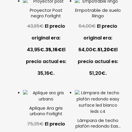
Proyector Post
Empotrable de suelo
negro Forlight
Ringo
43,95
€
El precio
64,00
€
El precio
original era:
original era:
43,95€.
35,16
€
El
64,00€.
51,20
€
El
precio actual es:
precio actual es:
35,16€.
51,20€.
Aplique Ara gris
urbano Forlight
Lámpara de techo
75,35
€
El precio
plafón redondo Easy
Surface LED blanco