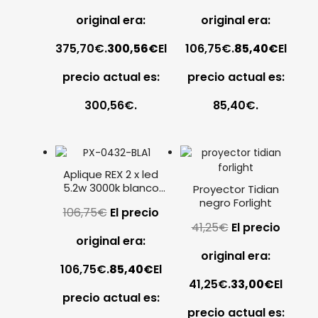
original era:
original era:
375,70€.
300,56
€
El
106,75€.
85,40
€
El
precio actual es:
precio actual es:
300,56€.
85,40€.
Aplique REX 2 x led
5.2w 3000k blanco
Proyector Tidian
PX-0432-BLA LEDS
negro Forlight
106,75
€
El precio
C4
41,25
€
El precio
original era:
original era:
106,75€.
85,40
€
El
41,25€.
33,00
€
El
precio actual es:
precio actual es: