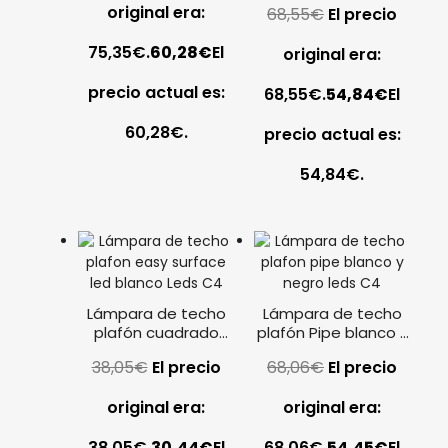
original era:
68,55
€
El precio
Leds C4
75,35€.
60,28
€
El
original era:
precio actual es:
68,55€.
54,84
€
El
60,28€.
precio actual es:
54,84€.
Lámpara de techo
Lámpara de techo
plafón cuadrado
plafón Pipe blanco y
Easy Surface LED
negro Leds C4
38,05
€
El precio
68,06
€
El precio
blanco Leds C4
original era:
original era:
38,05€.
30,44
€
El
68,06€.
54,45
€
El