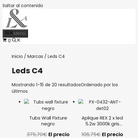
Saltar al contenido
Menú
0
Inicio
/
Marcas
/ Leds C4
Leds C4
Mostrando 1–15 de 20 resultados
Ordenado por los
últimos
Tubs Wall Fixture
Aplique REX 2 x led
negro
5.2w 3000k gris
urbano PX-0432-ANT
375,70
€
El precio
106,75
€
El precio
LEDS C