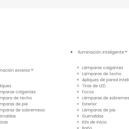
Iluminación Inteligente
Lámparas colgantes
inación exterior
Lamparas de techo
Apliques de pared intel
liques
Tiras de LED
mparas colgantes
Focos
mpara de techo
Lámparas de sobreme
mparas de pie
Exterior
mparas de sobremesa
Lámparas de pie
irnaldas
Guirnaldas
lizas
Kits de inicio
Baño