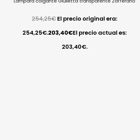
Lámpara colgante Giulietta transparente Zafferano
254,25
€
El precio original era:
254,25€.
203,40
€
El precio actual es:
203,40€.