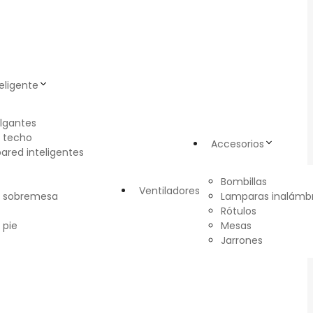
eligente
lgantes
 techo
Accesorios
pared inteligentes
Bombillas
Ventiladores
e sobremesa
Lamparas inalámbr
Rótulos
 pie
Mesas
Jarrones