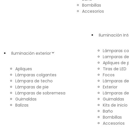
Bombillas
Accesorios
Iluminación Int
Lámparas co
Iluminación exterior
Lamparas de
Apliques de 
Apliques
Tiras de LED
Lámparas colgantes
Focos
Lámpara de techo
Lámparas d
Lámparas de pie
Exterior
Lámparas de sobremesa
Lámparas de
Guirnaldas
Guirnaldas
Balizas
Kits de inicio
Baño
Bombillas
Accesorios