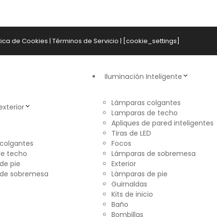
tica de Cookies
|
Términos de Servicio
| [cookie_settings]
Iluminación Inteligente
Lámparas colgantes
exterior
Lamparas de techo
Apliques de pared inteligentes
Tiras de LED
colgantes
Focos
e techo
Lámparas de sobremesa
de pie
Exterior
 de sobremesa
Lámparas de pie
Guirnaldas
Kits de inicio
Baño
Bombillas