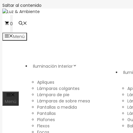
Saltar al contenido
0
Menú
Iluminación Interior
Ilum
Apliques
Lámparas colgantes
Ap
Lámpara de pie
Lá
Lámparas de sobre mesa
Lá
Menú
Pantallas a medida
Lá
Pantallas
Lá
Plafones
Gu
Flexos
Ba
Focos