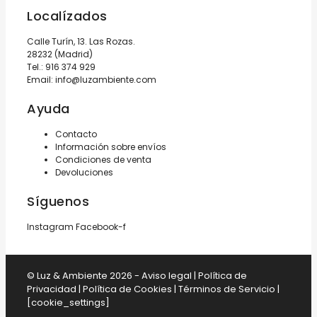
Localízados
Calle Turín, 13. Las Rozas.
28232 (Madrid)
Tel.:
916 374 929
Email:
info@luzambiente.com
Ayuda
Contacto
Información sobre envíos
Condiciones de venta
Devoluciones
Síguenos
Instagram
Facebook-f
© Luz & Ambiente 2026 -
Aviso legal
|
Política de
Privacidad
|
Política de Cookies
|
Términos de Servicio
|
[cookie_settings]