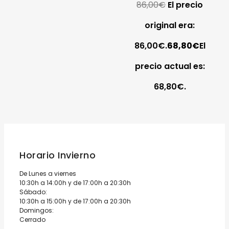
86,00
€
El precio
Seletti
original era:
86,00€.
68,80
€
El
precio actual es:
68,80€.
Horario Invierno
De Lunes a viernes
10:30h a 14:00h y de 17:00h a 20:30h
Sábado:
10:30h a 15:00h y de 17:00h a 20:30h
Domingos:
Cerrado