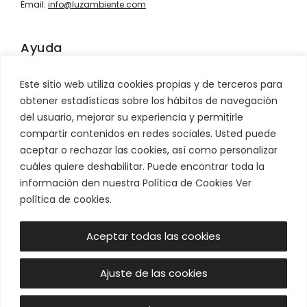
Email:
info@luzambiente.com
Ayuda
Contacto
Este sitio web utiliza cookies propias y de terceros para
Información sobre envíos
obtener estadísticas sobre los hábitos de navegación
Condiciones de venta
del usuario, mejorar su experiencia y permitirle
Devoluciones
compartir contenidos en redes sociales. Usted puede
aceptar o rechazar las cookies, así como personalizar
Síguenos
cuáles quiere deshabilitar. Puede encontrar toda la
información den nuestra Política de Cookies Ver
política de cookies.
Aceptar todas las cookies
Ajuste de las cookies
© Luz & Ambiente 2026 -
Aviso legal
|
Política de Privacidad
|
Política de Cookies
|
Términos de Servicio
|