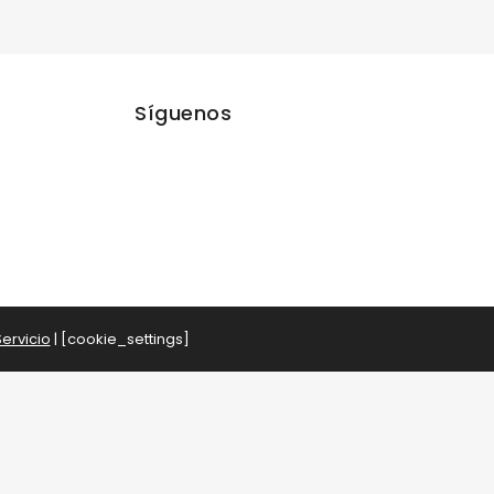
Síguenos
ervicio
| [cookie_settings]