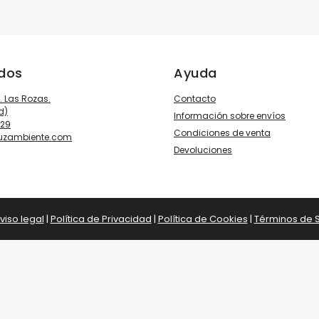
ados
Ayuda
3. Las Rozas.
Contacto
d)
Información sobre envíos
929
Condiciones de venta
luzambiente.com
Devoluciones
viso legal
|
Política de Privacidad
|
Política de Cookies
|
Términos de S