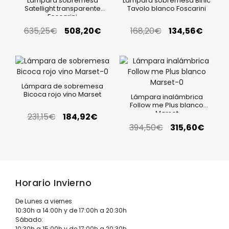
Lámpara sobremesa
Lámpara sobremesa Binic
Satellight transparente
Tavolo blanco Foscarini
Foscarini
635,25
€
508,20
€
168,20
€
134,56
€
Lámpara de sobremesa
Bicoca rojo vino Marset
Lámpara inalámbrica
Follow me Plus blanco
Marset
231,15
€
184,92
€
394,50
€
315,60
€
Horario Invierno
De Lunes a viernes
10:30h a 14:00h y de 17:00h a 20:30h
Sábado:
10:30h a 15:00h y de 17:00h a 20:30h