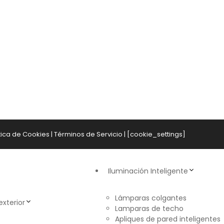
tica de Cookies
|
Términos de Servicio
| [cookie_settings]
Iluminación Inteligente
Lámparas colgantes
exterior
Lamparas de techo
Apliques de pared inteligentes