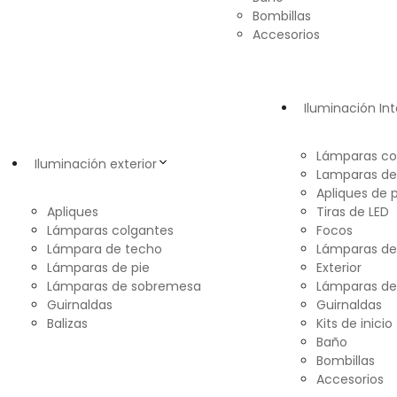
Bombillas
Accesorios
Iluminación Int
Lámparas co
Iluminación exterior
Lamparas de
Apliques de 
Apliques
Tiras de LED
Lámparas colgantes
Focos
Lámpara de techo
Lámparas d
Lámparas de pie
Exterior
Lámparas de sobremesa
Lámparas de
Guirnaldas
Guirnaldas
Balizas
Kits de inicio
Baño
Bombillas
Accesorios