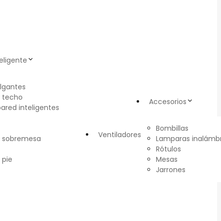
eligente
lgantes
 techo
Accesorios
pared inteligentes
Bombillas
Ventiladores
e sobremesa
Lamparas inalámbr
Rótulos
 pie
Mesas
Jarrones