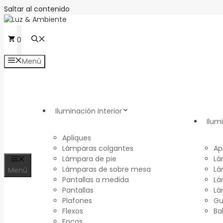
Saltar al contenido
0
Menú
Iluminación Interior
Ilum
Apliques
Lámparas colgantes
Ap
Lámpara de pie
Lá
Lámparas de sobre mesa
Lá
Menú
Pantallas a medida
Lá
Pantallas
Lá
Plafones
Gu
Flexos
Ba
Focos