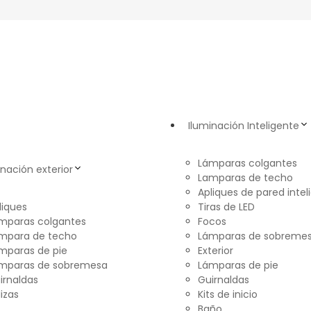
Iluminación Inteligente
Lámparas colgantes
inación exterior
Lamparas de techo
Apliques de pared intel
liques
Tiras de LED
mparas colgantes
Focos
mpara de techo
Lámparas de sobreme
mparas de pie
Exterior
mparas de sobremesa
Lámparas de pie
irnaldas
Guirnaldas
lizas
Kits de inicio
Baño