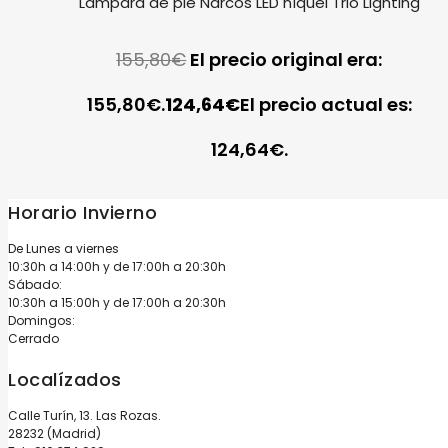
Lámpara de pie Narcos LED níquel Trio Lighting
155,80
€
El precio original era:
155,80€.
124,64
€
El precio actual es:
124,64€.
Horario Invierno
De Lunes a viernes
10:30h a 14:00h y de 17:00h a 20:30h
Sábado:
10:30h a 15:00h y de 17:00h a 20:30h
Domingos:
Cerrado
Localízados
Calle Turín, 13. Las Rozas.
28232 (Madrid)