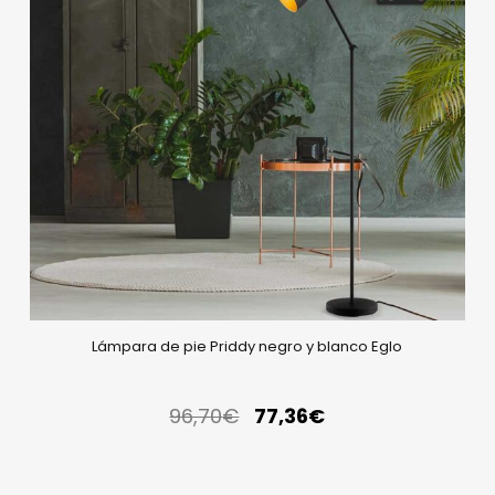
Lámpara de pie Priddy negro y blanco Eglo
96,70
€
77,36
€