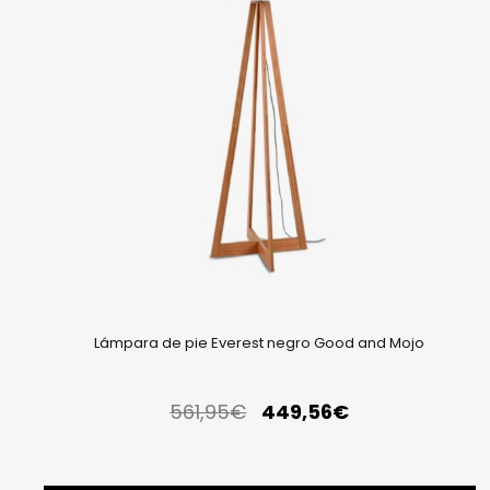
Lámpara de pie Everest negro Good and Mojo
561,95
€
449,56
€