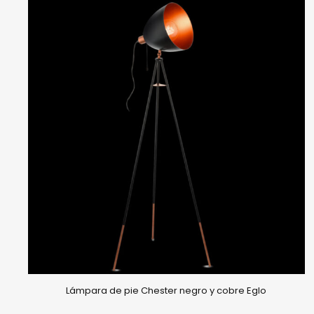
Lámpara de pie Chester negro y cobre Eglo