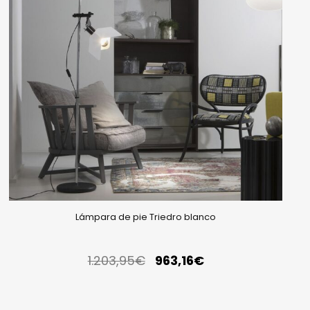
Lámpara de pie Triedro blanco
1.203,95
€
963,16
€