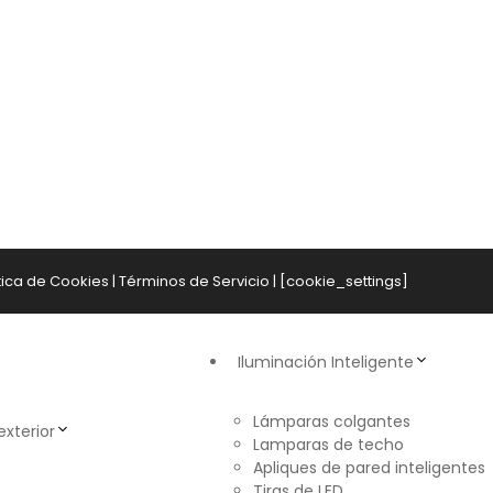
tica de Cookies
|
Términos de Servicio
| [cookie_settings]
Iluminación Inteligente
Lámparas colgantes
exterior
Lamparas de techo
Apliques de pared inteligentes
Tiras de LED