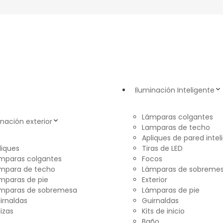
Iluminación Inteligente
Lámparas colgantes
inación exterior
Lamparas de techo
Apliques de pared intel
liques
Tiras de LED
mparas colgantes
Focos
mpara de techo
Lámparas de sobreme
mparas de pie
Exterior
mparas de sobremesa
Lámparas de pie
irnaldas
Guirnaldas
lizas
Kits de inicio
Baño