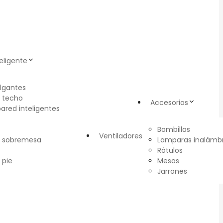
eligente
lgantes
 techo
Accesorios
pared inteligentes
Bombillas
Ventiladores
e sobremesa
Lamparas inalámbr
Rótulos
 pie
Mesas
Jarrones