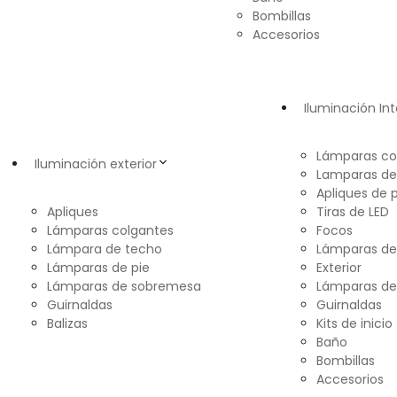
Bombillas
Accesorios
Iluminación Int
Lámparas co
Iluminación exterior
Lamparas de
Apliques de 
Apliques
Tiras de LED
Lámparas colgantes
Focos
Lámpara de techo
Lámparas d
Lámparas de pie
Exterior
Lámparas de sobremesa
Lámparas de
Guirnaldas
Guirnaldas
Balizas
Kits de inicio
Baño
Bombillas
Accesorios