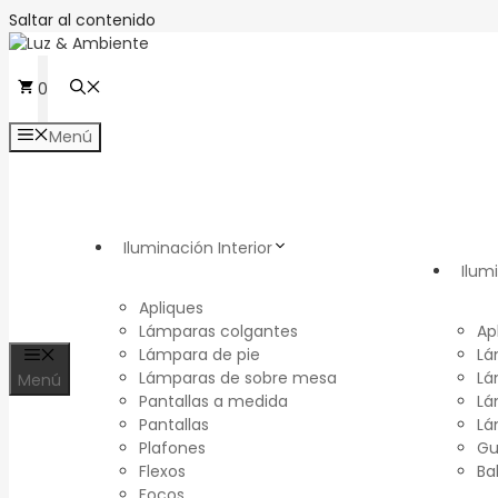
Saltar al contenido
0
Menú
Iluminación Interior
Ilum
Apliques
Lámparas colgantes
Ap
Lámpara de pie
Lá
Lámparas de sobre mesa
Lá
Menú
Pantallas a medida
Lá
Pantallas
Lá
Plafones
Gu
Flexos
Ba
Focos