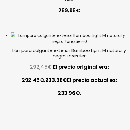
299,99
€
Lámpara colgante exterior Bamboo Light M natural y
negro Forestier
292,45
€
El precio original era:
292,45€.
233,96
€
El precio actual es:
233,96€.