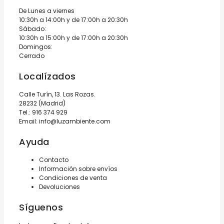
212,05€.
169,64€.
360,00€.
288,
De Lunes a viernes
10:30h a 14:00h y de 17:00h a 20:30h
Sábado:
10:30h a 15:00h y de 17:00h a 20:30h
Domingos:
Cerrado
Localízados
Calle Turín, 13. Las Rozas.
28232 (Madrid)
Tel.:
916 374 929
Email:
info@luzambiente.com
Ayuda
Contacto
Información sobre envíos
Condiciones de venta
Devoluciones
Síguenos