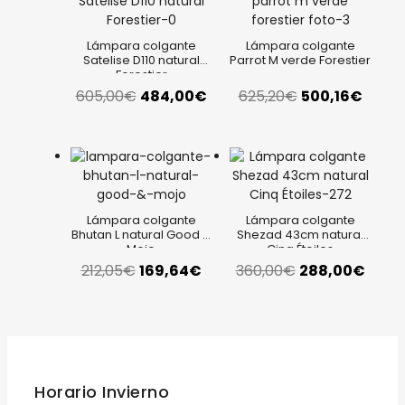
Lámpara colgante
Lámpara colgante
Satelise D110 natural
Parrot M verde Forestier
Forestier
El
El
El
El
605,00
€
484,00
€
625,20
€
500,16
€
precio
precio
precio
preci
original
actual
original
actua
era:
es:
era:
es:
Lámpara colgante
Lámpara colgante
Bhutan L natural Good &
Shezad 43cm natural
605,00€.
484,00€.
625,20€.
500,1
Mojo
Cinq Étoiles
El
El
El
El
212,05
€
169,64
€
360,00
€
288,00
€
precio
precio
precio
preci
original
actual
original
actua
era:
es:
era:
es:
Horario Invierno