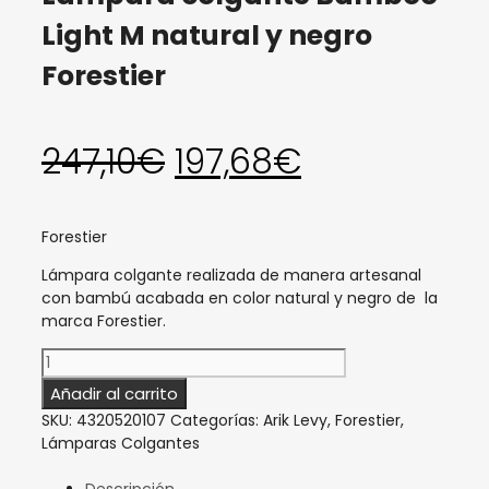
Light M natural y negro
Forestier
El
El
247,10
€
197,68
€
precio
precio
Forestier
original
actual
Lámpara colgante realizada de manera artesanal
con bambú acabada en color natural y negro de la
marca Forestier.
era:
es:
Lámpara
colgante
247,10€.
197,68€.
Añadir al carrito
Bamboo
SKU:
4320520107
Categorías:
Arik Levy
,
Forestier
,
Light
Lámparas Colgantes
M
natural