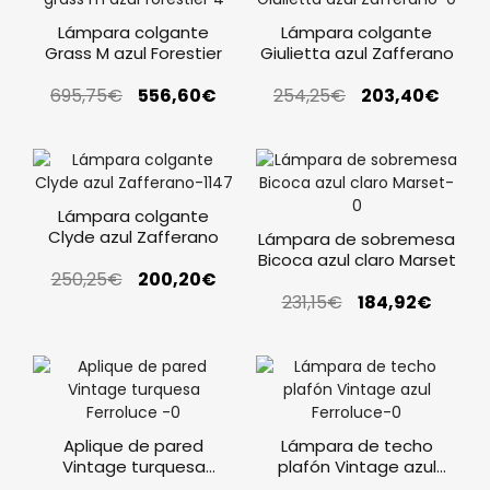
Lámpara colgante
Lámpara colgante
Grass M azul Forestier
Giulietta azul Zafferano
695,75
€
556,60
€
254,25
€
203,40
€
Lámpara colgante
Clyde azul Zafferano
Lámpara de sobremesa
Bicoca azul claro Marset
250,25
€
200,20
€
231,15
€
184,92
€
Aplique de pared
Lámpara de techo
Vintage turquesa
plafón Vintage azul
Ferroluce
Ferroluce