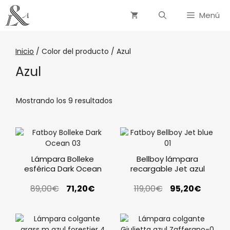
Menú
Inicio
/ Color del producto / Azul
Azul
Mostrando los 9 resultados
Lámpara Bolleke
Bellboy lámpara
esférica Dark Ocean
recargable Jet azul
89,00
€
71,20
€
119,00
€
95,20
€