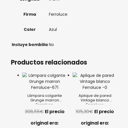
Firma
Ferroluce
Color
Azul
Incluye bombilla
No
Productos relacionados
Lámpara colgante
Aplique de pared
Grunge marron
Vintage blanco
Ferroluce
Ferroluce
308,55
€
El precio
105,30
€
El precio
original era:
original era: