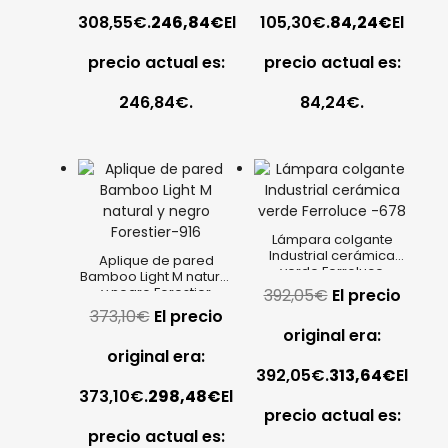
308,55€.
246,84
€
El
105,30€.
84,24
€
El
precio actual es:
precio actual es:
246,84€.
84,24€.
Lámpara colgante
Industrial cerámica
Aplique de pared
verde Ferroluce
Bamboo Light M natural
y negro Forestier
392,05
€
El precio
373,10
€
El precio
original era:
original era:
392,05€.
313,64
€
El
373,10€.
298,48
€
El
precio actual es:
precio actual es: