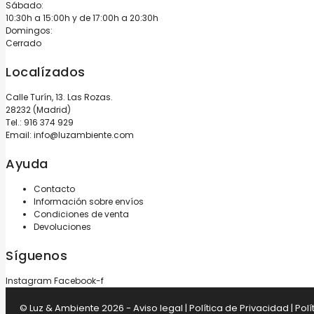
Sábado:
10:30h a 15:00h y de 17:00h a 20:30h
Domingos:
Cerrado
Localízados
Calle Turín, 13. Las Rozas.
28232 (Madrid)
Tel.:
916 374 929
Email:
info@luzambiente.com
Ayuda
Contacto
Información sobre envíos
Condiciones de venta
Devoluciones
Síguenos
Instagram
Facebook-f
© Luz & Ambiente 2026 -
Aviso legal
|
Política de Privacidad
|
Polí