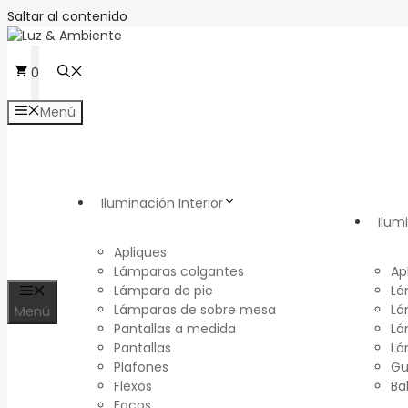
Saltar al contenido
0
Menú
Iluminación Interior
Ilum
Apliques
Lámparas colgantes
Ap
Lámpara de pie
Lá
Lámparas de sobre mesa
Lá
Menú
Pantallas a medida
Lá
Pantallas
Lá
Plafones
Gu
Flexos
Ba
Focos