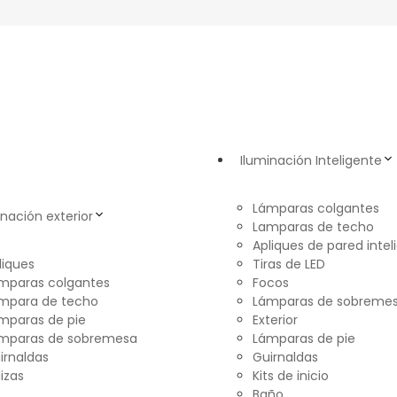
Iluminación Inteligente
Lámparas colgantes
inación exterior
Lamparas de techo
Apliques de pared intel
liques
Tiras de LED
mparas colgantes
Focos
mpara de techo
Lámparas de sobreme
mparas de pie
Exterior
mparas de sobremesa
Lámparas de pie
irnaldas
Guirnaldas
lizas
Kits de inicio
Baño