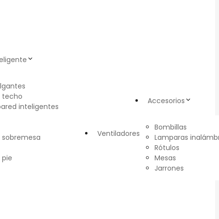
eligente
lgantes
 techo
Accesorios
pared inteligentes
Bombillas
Ventiladores
e sobremesa
Lamparas inalámbr
Rótulos
 pie
Mesas
Jarrones