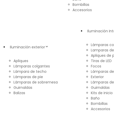
Bombillas
Accesorios
Iluminación Int
Lámparas co
Iluminación exterior
Lamparas de
Apliques de 
Apliques
Tiras de LED
Lámparas colgantes
Focos
Lámpara de techo
Lámparas d
Lámparas de pie
Exterior
Lámparas de sobremesa
Lámparas de
Guirnaldas
Guirnaldas
Balizas
Kits de inicio
Baño
Bombillas
Accesorios