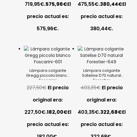
719,95€.
575,96
€
El
475,55€.
380,44
€
El
precio actual es:
precio actual es:
575,96€.
380,44€.
Lámpara colgante
Lámpara colgante
Gregg piccola blanco
Satelise D70 natural
Foscarini
Forestier
227,50
€
El precio
403,35
€
El precio
original era:
original era:
227,50€.
182,00
€
El
403,35€.
322,68
€
El
precio actual es:
precio actual es:
182,00€.
322,68€.