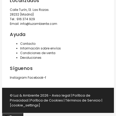
Localízados
Calle Turín, 13. Las Rozas.
28232 (Madrid)
Tel.:
916 374 929
Email:
info@luzambiente.com
Ayuda
Contacto
Información sobre envíos
Condiciones de venta
Devoluciones
Síguenos
Instagram
Facebook-f
© Luz & Ambiente 2026 -
Aviso legal
|
Política de
Privacidad
|
Política de Cookies
|
Términos de Servicio
|
[cookie_settings]