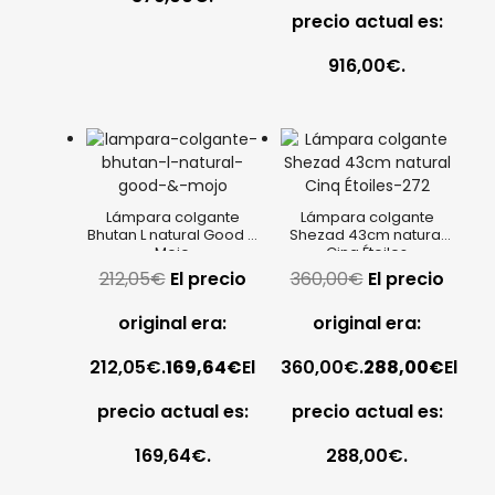
precio actual es:
916,00€.
Lámpara colgante
Lámpara colgante
Bhutan L natural Good &
Shezad 43cm natural
Mojo
Cinq Étoiles
212,05
€
El precio
360,00
€
El precio
original era:
original era:
212,05€.
169,64
€
El
360,00€.
288,00
€
El
precio actual es:
precio actual es:
169,64€.
288,00€.