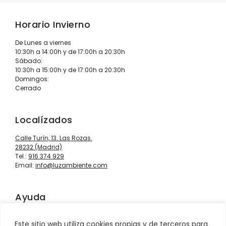
Horario Invierno
De Lunes a viernes
10:30h a 14:00h y de 17:00h a 20:30h
Sábado:
10:30h a 15:00h y de 17:00h a 20:30h
Domingos:
Cerrado
Localízados
Calle Turín, 13. Las Rozas.
28232 (Madrid)
Tel.:
916 374 929
Email:
info@luzambiente.com
Ayuda
Contacto
Este sitio web utiliza cookies propias y de terceros para