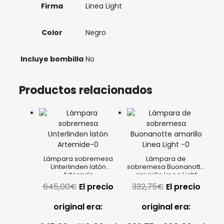
Firma
Linea Light
Color
Negro
Incluye bombilla
No
Productos relacionados
Lámpara sobremesa
Lámpara de
Unterlinden latón
sobremesa Buonanotte
Artemide
amarillo Linea Light
645,00
€
El precio
332,75
€
El precio
original era:
original era: