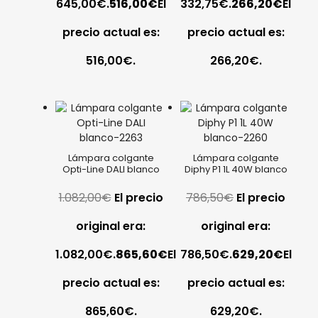
645,00€.
516,00
€
El
332,75€.
266,20
€
El
precio actual es:
precio actual es:
516,00€.
266,20€.
Lámpara colgante
Lámpara colgante
Opti-Line DALI blanco
Diphy P1 1L 40W blanco
1.082,00
€
El precio
786,50
€
El precio
original era:
original era:
1.082,00€.
865,60
€
El
786,50€.
629,20
€
El
precio actual es:
precio actual es:
865,60€.
629,20€.