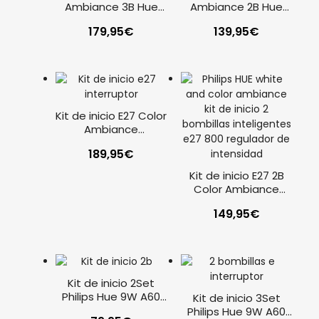
Ambiance 3B Hue
Ambiance 2B Hue
Bridge
Bridge
179,95
€
139,95
€
Kit de inicio E27 Color
Ambiance
Interruptor incluido
189,95
€
Kit de inicio E27 2B
Color Ambiance
regulador de
149,95
€
intensidad
Kit de inicio 2Set
Philips Hue 9W A60
Kit de inicio 3Set
E27
Philips Hue 9W A60