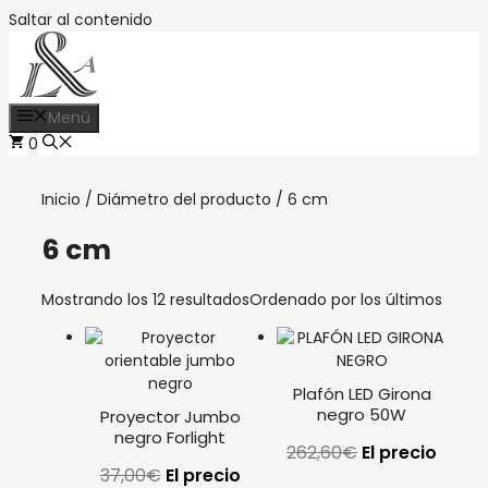
Saltar al contenido
Menú
0
Inicio
/ Diámetro del producto / 6 cm
6 cm
Mostrando los 12 resultados
Ordenado por los últimos
Plafón LED Girona
negro 50W
Proyector Jumbo
negro Forlight
262,60
€
El precio
37,00
€
El precio