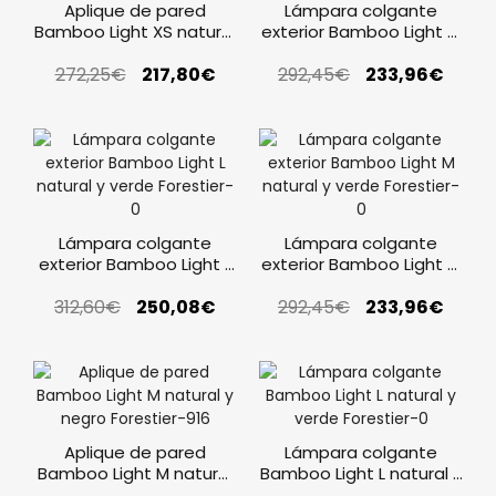
Aplique de pared
Lámpara colgante
Bamboo Light XS natural
exterior Bamboo Light M
y rojo Forestier
natural y negro Forestier
272,25
€
217,80
€
292,45
€
233,96
€
Lámpara colgante
Lámpara colgante
exterior Bamboo Light L
exterior Bamboo Light M
natural y verde Forestier
natural y verde Forestier
312,60
€
250,08
€
292,45
€
233,96
€
Aplique de pared
Lámpara colgante
Bamboo Light M natural
Bamboo Light L natural y
y negro Forestier
verde Forestier