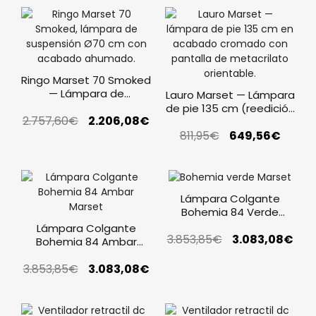
Ringo Marset 70 Smoked
— Lámpara de
Lauro Marset — Lámpara
suspensión Ø70
de pie 135 cm (reedición
2.757,60
€
2.206,08
€
1973)
811,95
€
649,56
€
Lámpara Colgante
Bohemia 84 Verde
Marset
Lámpara Colgante
3.853,85
€
3.083,08
€
Bohemia 84 Ambar
Marset
3.853,85
€
3.083,08
€