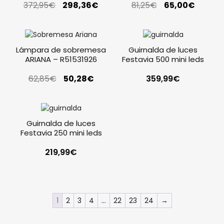
372,95
€
298,36
€
81,25
€
65,00
€
Lámpara de sobremesa
Guirnalda de luces
ARIANA – R51531926
Festavia 500 mini leds
62,85
€
50,28
€
359,99
€
Guirnalda de luces
Festavia 250 mini leds
219,99
€
1
2
3
4
…
22
23
24
→