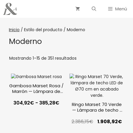
Menú
Inicio
/ Estilo del producto / Moderno
Moderno
Mostrando 1–15 de 351 resultados
Gambosa Marset Rosa /
Marrón — Lámpara de
sobremesa de diseño
304,92
€
-
385,28
€
Ringo Marset 70 Verde
— Lámpara de techo /
suspensión Ø70
2.386,15
€
1.908,92
€