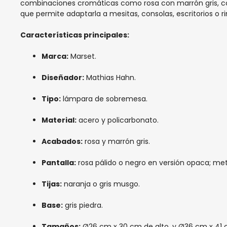
combinaciones cromáticas como rosa con marrón gris, con
que permite adaptarla a mesitas, consolas, escritorios o r
Características principales:
Marca:
Marset.
Diseñador:
Mathias Hahn.
Tipo:
lámpara de sobremesa.
Material:
acero y policarbonato.
Acabados:
rosa y marrón gris.
Pantalla:
rosa pálido o negro en versión opaca; meta
Tijas:
naranja o gris musgo.
Base:
gris piedra.
Tamaños:
Ø26 cm x 30 cm de alto, y Ø36 cm x 41 c