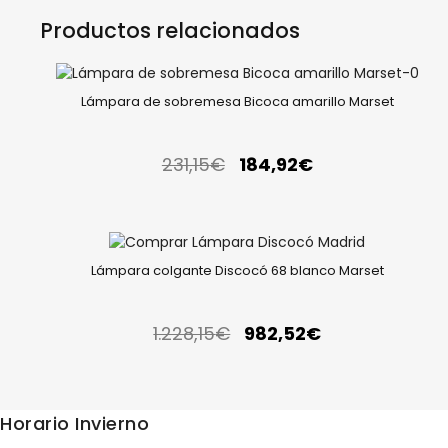
Productos relacionados
Lámpara de sobremesa Bicoca amarillo Marset
231,15
€
184,92
€
Lámpara colgante Discocó 68 blanco Marset
1.228,15
€
982,52
€
Horario Invierno