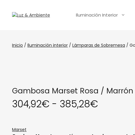
Iluminación Interior
Inicio
/
Iluminación interior
/
Lámparas de Sobremesa
/ Ga
Gambosa Marset Rosa / Marrón
304,92
€
-
385,28
€
Marset