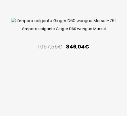
Lámpara colgante Ginger D60 wengue Marset
1.057,55
€
846,04
€