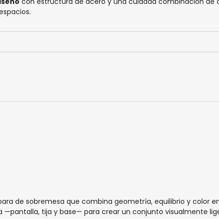
iseño
con estructura de acero y una cuidada combinación de col
espacios.
ra de sobremesa que combina geometría, equilibrio y color en 
a —pantalla, tija y base— para crear un conjunto visualmente l