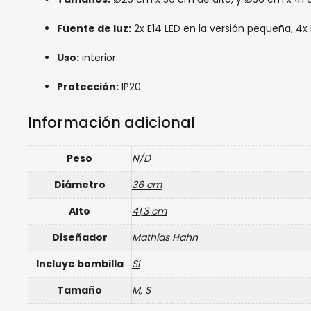
Fuente de luz:
2x E14 LED en la versión pequeña, 4x 
Uso:
interior.
Protección:
IP20.
Información adicional
Peso
N/D
Diámetro
36 cm
Alto
41,3 cm
Diseñador
Mathias Hahn
Incluye bombilla
Sí
Tamaño
M, S