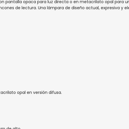
 pantalla opaca para luz directa o en metacrilato opal para un
incones de lectura. Una lámpara de diseño actual, expresiva y el
crilato opal en versión difusa.
m de alto.