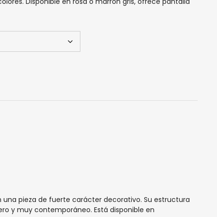
ores. Disponible en rosa o marrón gris, ofrece pantalla
una pieza de fuerte carácter decorativo. Su estructura
igero y muy contemporáneo. Está disponible en