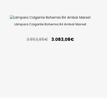
Lámpara Colgante Bohemia 84 Ambar Marset
3.853,85
€
3.083,08
€