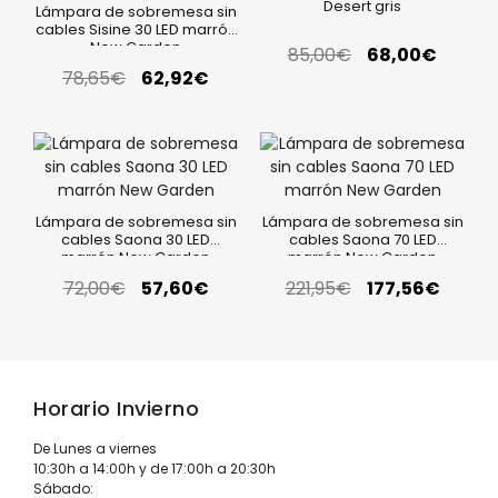
Desert gris
Lámpara de sobremesa sin
cables Sisine 30 LED marrón
New Garden
85,00
€
68,00
€
78,65
€
62,92
€
Lámpara de sobremesa sin
Lámpara de sobremesa sin
cables Saona 30 LED
cables Saona 70 LED
marrón New Garden
marrón New Garden
72,00
€
57,60
€
221,95
€
177,56
€
Horario Invierno
De Lunes a viernes
10:30h a 14:00h y de 17:00h a 20:30h
Sábado: