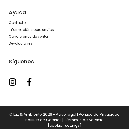
Ayuda
Contacto
Información sobre envíos
Condiciones de venta
Devoluciones
Síguenos
© Luz & Ambiente 2026 -
Aviso legal
|
Política de Privacidad
|
Política de Cookies
|
Términos de Servicio
|
Añadi
199,99
€
[cookie_settings]