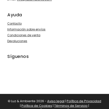
Ayuda
Contacto
Información sobre envíos
Condiciones de venta
Devoluciones
Síguenos
© Luz & Ambiente 2026 -
Aviso legal
|
Política de Privacidad
|
Política de Cookies
|
Términos de Servicio
|
13