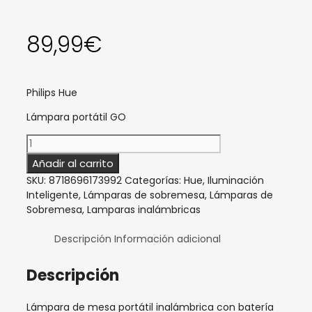
89,99
€
Philips Hue
Lámpara portátil GO
Philips
Hue
Añadir al carrito
Go
SKU:
8718696173992
Categorías:
Hue
,
Iluminación
-
Inteligente
,
Lámparas de sobremesa
,
Lámparas de
Lámpara
Sobremesa
,
Lamparas inalámbricas
de
mesa
Descripción
Información adicional
LED
portátil
Descripción
con
conexión
inalámbrica
Lámpara de mesa portátil inalámbrica con batería