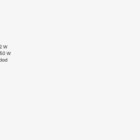
42 W
 50 W
idad