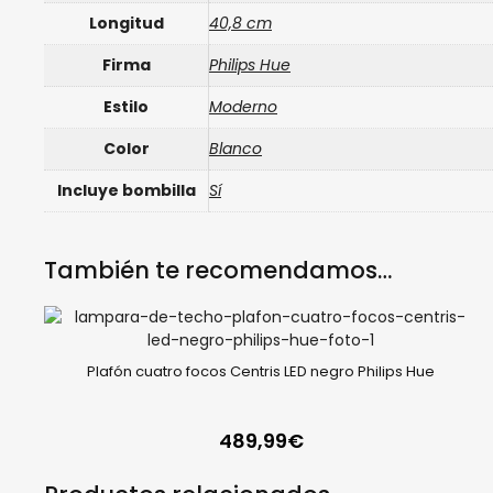
Longitud
40,8 cm
Firma
Philips Hue
Estilo
Moderno
Color
Blanco
Incluye bombilla
Sí
También te recomendamos…
Plafón cuatro focos Centris LED negro Philips Hue
489,99
€