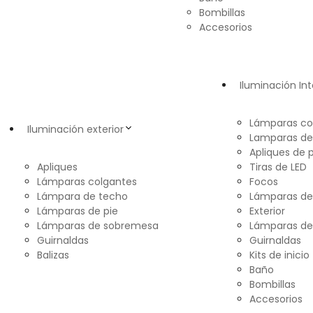
Bombillas
Accesorios
Iluminación Int
Lámparas co
Iluminación exterior
Lamparas de
Apliques de 
Apliques
Tiras de LED
Lámparas colgantes
Focos
Lámpara de techo
Lámparas d
Lámparas de pie
Exterior
Lámparas de sobremesa
Lámparas de
Guirnaldas
Guirnaldas
Balizas
Kits de inicio
Baño
Bombillas
Accesorios