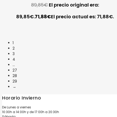
89,85
€
El precio original era:
89,85€.
71,88
€
El precio actual es: 71,88€.
1
2
3
4
…
27
28
29
→
Horario Invierno
De Lunes a viernes
10:30h a 14:00h y de 17:00h a 20:30h
Sábado: