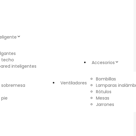
eligente
lgantes
 techo
Accesorios
pared inteligentes
Bombillas
Ventiladores
e sobremesa
Lamparas inalámbr
Rótulos
 pie
Mesas
Jarrones