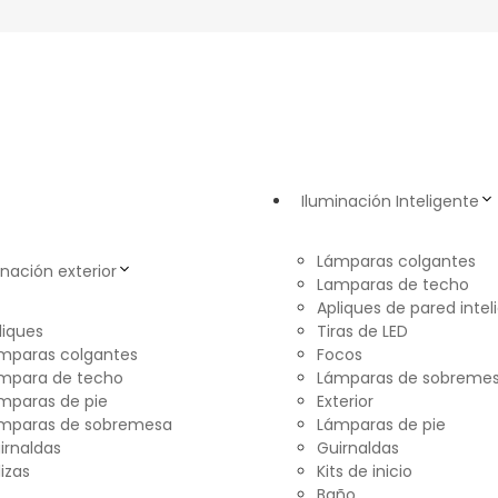
Iluminación Inteligente
Lámparas colgantes
inación exterior
Lamparas de techo
Apliques de pared intel
liques
Tiras de LED
mparas colgantes
Focos
mpara de techo
Lámparas de sobreme
mparas de pie
Exterior
mparas de sobremesa
Lámparas de pie
irnaldas
Guirnaldas
lizas
Kits de inicio
Baño