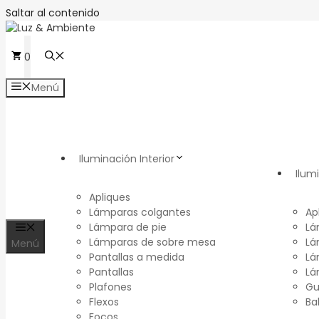
Saltar al contenido
0
Menú
Iluminación Interior
Ilum
Apliques
Lámparas colgantes
Ap
Lámpara de pie
Lá
Lámparas de sobre mesa
Lá
Menú
Pantallas a medida
Lá
Pantallas
Lá
Plafones
Gu
Flexos
Ba
Focos