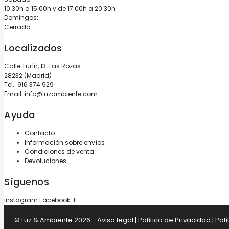
10:30h a 15:00h y de 17:00h a 20:30h
Domingos:
Cerrado
Localízados
Calle Turín, 13. Las Rozas.
28232 (Madrid)
Tel.:
916 374 929
Email:
info@luzambiente.com
Ayuda
Contacto
Información sobre envíos
Condiciones de venta
Devoluciones
Síguenos
Instagram
Facebook-f
© Luz & Ambiente 2026 -
Aviso legal
|
Política de Privacidad
|
Polí