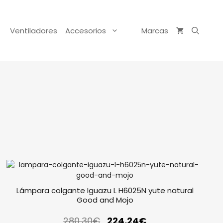
Ventiladores
Accesorios
Marcas
Lámpara colgante Iguazu L H6025N yute natural
Good and Mojo
280,30
€
224,24
€