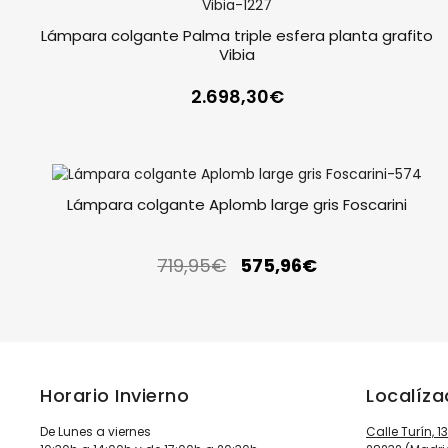
Lámpara colgante Palma triple esfera planta grafito
Vibia
2.698,30
€
Lámpara colgante Aplomb large gris Foscarini
719,95
€
575,96
€
Horario Invierno
Localíz
De Lunes a viernes
Calle Turín, 1