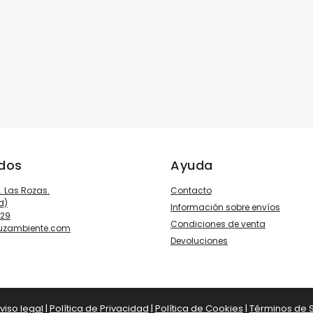
ados
Ayuda
3. Las Rozas.
Contacto
d)
Información sobre envíos
929
Condiciones de venta
luzambiente.com
Devoluciones
viso legal
|
Política de Privacidad
|
Política de Cookies
|
Términos de S