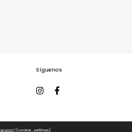
Síguenos
ervicio
| [cookie_settings]