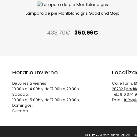
Lámpara de pie Montblanc gris Good and Mojo
438,70
€
350,96
€
Horario Invierno
Localíz
De Lunes a viernes
Calle Turín, 1
10:30h a 14:00h y de 17:00h a 20:30h
28232 (Madri
Sábado:
Tel.:
916 374 
10:30h a 15:00h y de 17:00h a 20:30h
Email:
info@
Domingos:
Cerrado
© Luz & Ambiente 2026 -
A