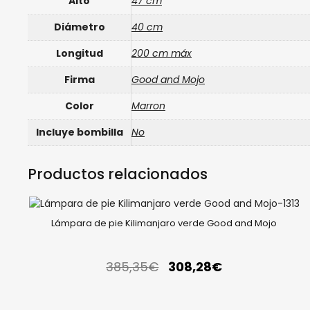
Alto
47 cm
Diámetro
40 cm
Longitud
200 cm máx
Firma
Good and Mojo
Color
Marron
Incluye bombilla
No
Productos relacionados
Lámpara de pie Kilimanjaro verde Good and Mojo
385,35
€
308,28
€