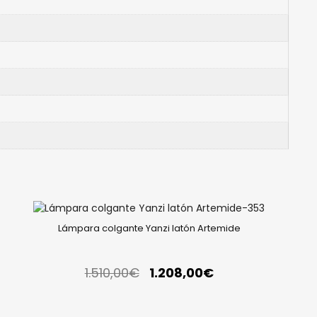
Lámpara colgante Yanzi latón Artemide
1.510,00
€
1.208,00
€