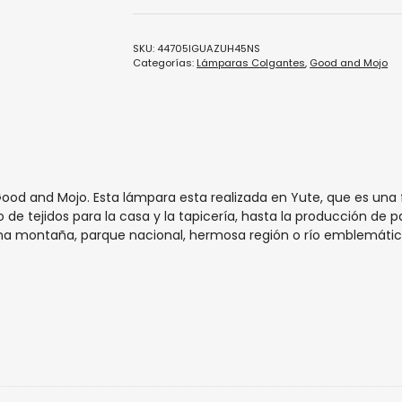
SKU:
44705IGUAZUH45NS
Categorías:
Lámparas Colgantes
,
Good and Mojo
od and Mojo. Esta lámpara esta realizada en Yute, que es una f
 de tejidos para la casa y la tapicería, hasta la producción de p
a montaña, parque nacional, hermosa región o río emblemátic