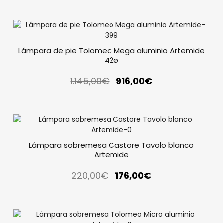
Lámpara de pie Tolomeo Mega aluminio Artemide
42ø
1.145,00
€
916,00
€
Lámpara sobremesa Castore Tavolo blanco
Artemide
220,00
€
176,00
€