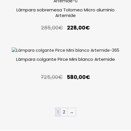
Lámpara sobremesa Tolomeo Micro aluminio
Artemide
285,00
€
228,00
€
Lámpara colgante Pirce Mini blanco Artemide
725,00
€
580,00
€
1
2
→