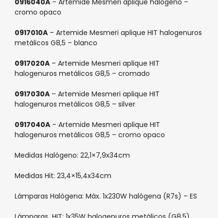
0916040A
– Artemide Mesmeri
aplique
halógeno –
cromo opaco
0917010A
– Artemide Mesmeri
aplique
HIT halogenuros
metálicos G8,5 – blanco
0917020A
– Artemide Mesmeri
aplique
HIT
halogenuros metálicos G8,5 – cromado
0917030A
– Artemide Mesmeri
aplique
HIT
halogenuros metálicos G8,5 – silver
0917040A
– Artemide Mesmeri
aplique
HIT
halogenuros metálicos G8,5 – cromo opaco
Medidas Halógeno: 22,1×7,9x34cm
Medidas Hit: 23,4×15,4x34cm
Lámparas Halógena: Máx. 1x230W halógena (R7s) – ES
Lámparas HIT: 1x35W halogenuros metálicos (G8,5)