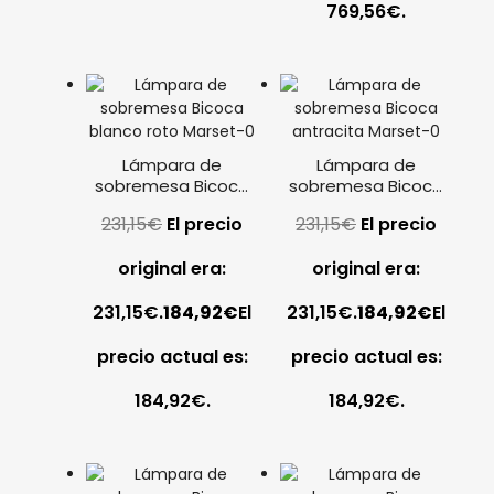
769,56€.
Lámpara de
Lámpara de
sobremesa Bicoca
sobremesa Bicoca
blanco roto Marset
antracita Marset
231,15
€
El precio
231,15
€
El precio
original era:
original era:
231,15€.
184,92
€
El
231,15€.
184,92
€
El
precio actual es:
precio actual es:
184,92€.
184,92€.