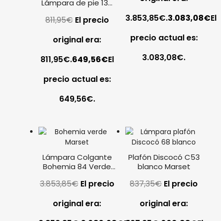
Lámpara de pie 135
cm (reedición 1973)
3.853,85€.
3.083,08
€
El
811,95
€
El precio
precio actual es:
original era:
3.083,08€.
811,95€.
649,56
€
El
precio actual es:
649,56€.
Lámpara Colgante
Plafón Discocó C53
Bohemia 84 Verde
blanco Marset
Marset
3.853,85
€
El precio
837,35
€
El precio
original era:
original era: