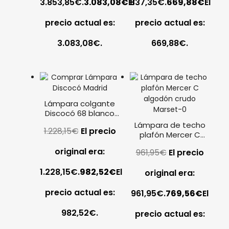
3.853,85€.
3.083,08
€
El
837,35€.
669,88
€
El
precio actual es:
precio actual es:
3.083,08€.
669,88€.
Lámpara colgante
Discocó 68 blanco
Marset
Lámpara de techo
1.228,15
€
El precio
plafón Mercer C
algodón crudo
original era:
961,95
€
El precio
Marset
1.228,15€.
982,52
€
El
original era:
precio actual es:
961,95€.
769,56
€
El
982,52€.
precio actual es: