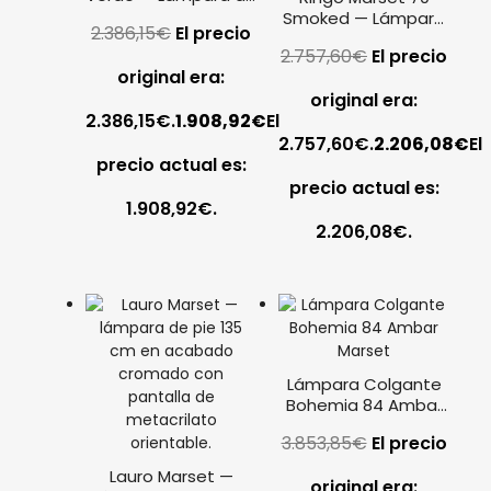
techo / suspensión
Smoked — Lámpara
2.386,15
€
El precio
Ø70
de suspensión Ø70
2.757,60
€
El precio
original era:
original era:
2.386,15€.
1.908,92
€
El
2.757,60€.
2.206,08
€
El
precio actual es:
precio actual es:
1.908,92€.
2.206,08€.
Lámpara Colgante
Bohemia 84 Ambar
Marset
3.853,85
€
El precio
Lauro Marset —
original era: