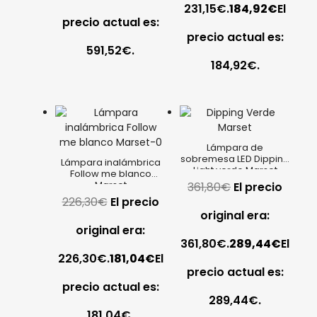
231,15€.
184,92
€
El
precio actual es:
precio actual es:
591,52€.
184,92€.
Lámpara de
sobremesa LED Dipping
Lámpara inalámbrica
Light verde Marset
Follow me blanco
Marset
361,80
€
El precio
226,30
€
El precio
original era:
original era:
361,80€.
289,44
€
El
226,30€.
181,04
€
El
precio actual es:
precio actual es:
289,44€.
181,04€.