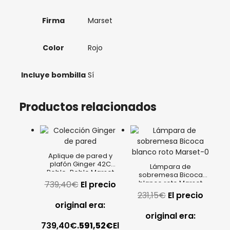
Firma
Marset
Color
Rojo
Incluye bombilla
Sí
Productos relacionados
Aplique de pared y
plafón Ginger 42C
Lámpara de
Roble-Roble Marset
sobremesa Bicoca
blanco roto Marset
739,40
€
El precio
231,15
€
El precio
original era:
original era:
739,40€.
591,52
€
El