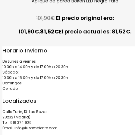
Aplique de pared Boken LED negro Faro
101,90
€
El precio original era:
101,90€.
81,52
€
El precio actual es: 81,52€.
Horario Invierno
De Lunes a viernes
10:30h a 14:00h y de 17:00h a 20:30h
Sábado:
10:30h a 15:00h y de 17:00h a 20:30h
Domingos:
Cerrado
Localízados
Calle Turín, 13. Las Rozas.
28232 (Madrid)
Tel.:
916 374 929
Email:
info@luzambiente.com