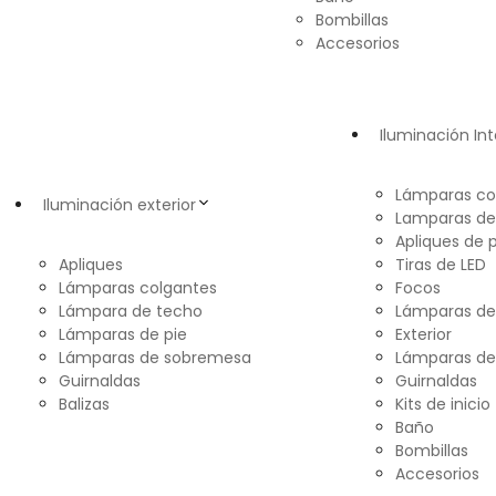
Bombillas
Accesorios
Iluminación Int
Lámparas co
Iluminación exterior
Lamparas de
Apliques de 
Apliques
Tiras de LED
Lámparas colgantes
Focos
Lámpara de techo
Lámparas d
Lámparas de pie
Exterior
Lámparas de sobremesa
Lámparas de
Guirnaldas
Guirnaldas
Balizas
Kits de inicio
Baño
Bombillas
Accesorios