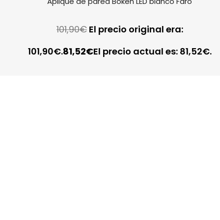
Aplique de pared Boken LED blanco Faro
101,90
€
El precio original era:
101,90€.
81,52
€
El precio actual es: 81,52€.