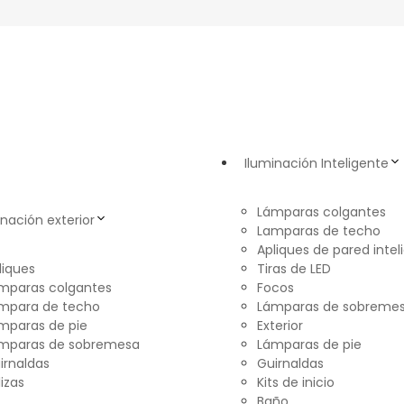
Iluminación Inteligente
Lámparas colgantes
inación exterior
Lamparas de techo
Apliques de pared intel
liques
Tiras de LED
mparas colgantes
Focos
mpara de techo
Lámparas de sobreme
mparas de pie
Exterior
mparas de sobremesa
Lámparas de pie
irnaldas
Guirnaldas
lizas
Kits de inicio
Baño