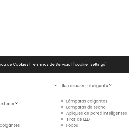
tica de Cookies
|
Términos de Servicio
| [cookie_settings]
Iluminación Inteligente
Lámparas colgantes
exterior
Lamparas de techo
Apliques de pared inteligentes
Tiras de LED
colgantes
Focos