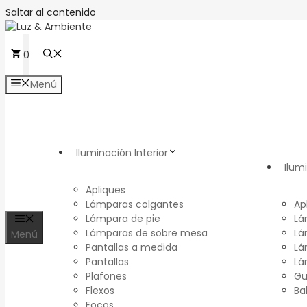
Saltar al contenido
0
Menú
Iluminación Interior
Ilum
Apliques
Lámparas colgantes
Ap
Lámpara de pie
Lá
Lámparas de sobre mesa
Lá
Menú
Pantallas a medida
Lá
Pantallas
Lá
Plafones
Gu
Flexos
Ba
Focos