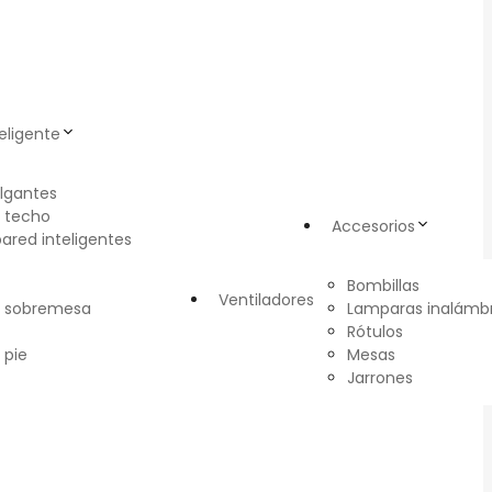
eligente
lgantes
 techo
Accesorios
pared inteligentes
Bombillas
Ventiladores
e sobremesa
Lamparas inalámbr
Rótulos
 pie
Mesas
Jarrones