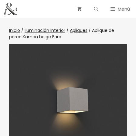
Menú
Inicio
/
Iluminación interior
/
Apliques
/ Aplique de
pared Kamen beige Faro