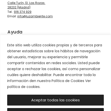
Calle Turín, 13. Las Rozas.
28232 (Madrid)
Tel.:
916 374 929
Email:
info@luzambiente.com
Ayuda
Contacto
Este sitio web utiliza cookies propias y de terceros para
Información sobre envíos
obtener estadísticas sobre los hábitos de navegación
Condiciones de venta
del usuario, mejorar su experiencia y permitirle
Devoluciones
compartir contenidos en redes sociales. Usted puede
aceptar o rechazar las cookies, así como personalizar
Síguenos
cuáles quiere deshabilitar. Puede encontrar toda la
información den nuestra Política de Cookies Ver
política de cookies.
Aceptar todas las cookies