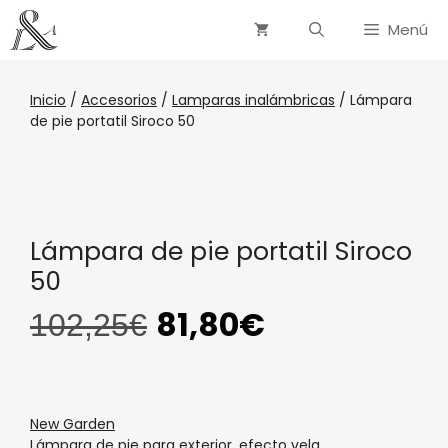
Menú
Inicio
/
Accesorios
/
Lamparas inalámbricas
/ Lámpara
de pie portatil Siroco 50
Lámpara de pie portatil Siroco
50
81,80
€
102,25
€
New Garden
Lámpara de pie para exterior, efecto vela.