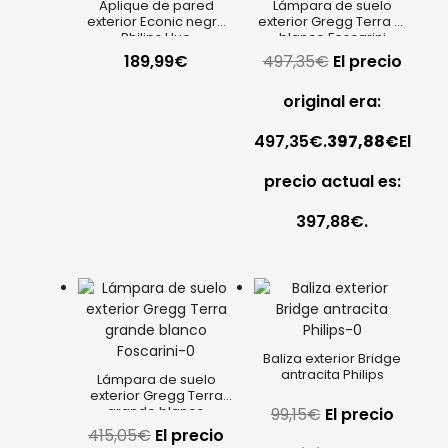
Aplique de pared
Lámpara de suelo
exterior Econic negro
exterior Gregg Terra XL
Philips Hue
blanco Foscarini
189,99
€
497,35
€
El precio
original era:
497,35€.
397,88
€
El
precio actual es:
397,88€.
Baliza exterior Bridge
antracita Philips
Lámpara de suelo
exterior Gregg Terra
grande blanco
99,15
€
El precio
Foscarini
415,05
€
El precio