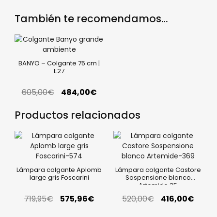
También te recomendamos…
BANYO – Colgante 75 cm |
E27
605,00
€
484,00
€
Productos relacionados
Lámpara colgante Aplomb
Lámpara colgante Castore
large gris Foscarini
Sospensione blanco
Artemide 35
719,95
€
575,96
€
520,00
€
416,00
€