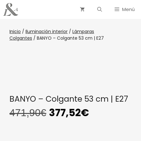
Menú
Inicio
/
Iluminación interior
/
Lámparas
Colgantes
/ BANYO – Colgante 53 cm | E27
BANYO – Colgante 53 cm | E27
377,52
€
471,90
€