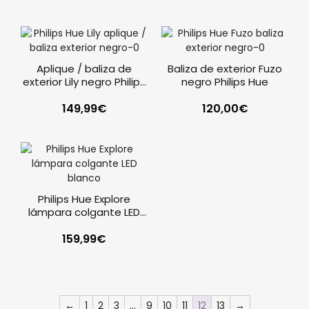
Aplique / baliza de
Baliza de exterior Fuzo
exterior Lily negro Philips
negro Philips Hue
Hue
149,99
€
120,00
€
Philips Hue Explore
lámpara colgante LED
blanco
159,99
€
←
1
2
3
…
9
10
11
12
13
→