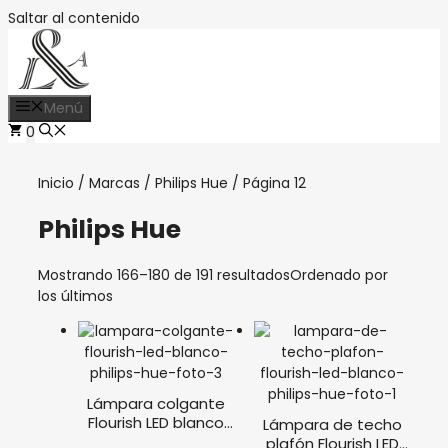
Saltar al contenido
Menú
0
Inicio
/
Marcas
/
Philips Hue
/ Página 12
Philips Hue
Mostrando 166–180 de 191 resultados
Ordenado por
los últimos
Lámpara colgante
Flourish LED blanco
Lámpara de techo
Philips Hue
plafón Flourish LED