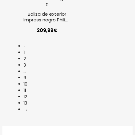
Baliza de exterior
Impress negro Philips
Hue
209,99
€
←
1
2
3
…
9
10
11
12
13
→