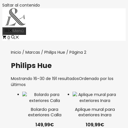
Saltar al contenido
Menú
0
Inicio
/
Marcas
/
Philips Hue
/ Página 2
Philips Hue
Mostrando 16–30 de 191 resultados
Ordenado por los
últimos
Bolardo para
Aplique mural para
exteriores Calla
exteriores Inara
149,99
€
109,99
€