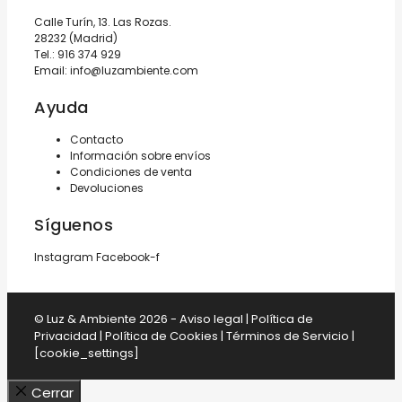
Calle Turín, 13. Las Rozas.
28232 (Madrid)
Tel.:
916 374 929
Email:
info@luzambiente.com
Ayuda
Contacto
Información sobre envíos
Condiciones de venta
Devoluciones
Síguenos
Instagram
Facebook-f
© Luz & Ambiente 2026 -
Aviso legal
|
Política de
Privacidad
|
Política de Cookies
|
Términos de Servicio
|
[cookie_settings]
Cerrar