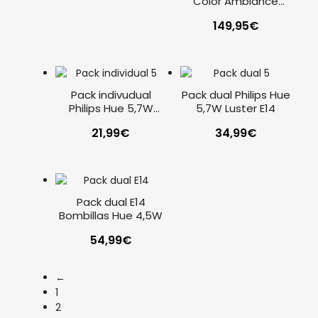
Color Ambiance
regulador de
149,95
€
intensidad
Pack indivudual
Pack dual Philips Hue
Philips Hue 5,7W
5,7W Luster E14
Luster E14
21,99
€
34,99
€
Pack dual E14
Bombillas Hue 4,5W
54,99
€
←
1
2