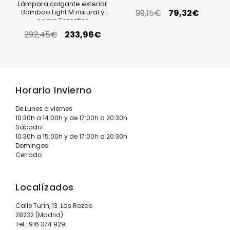
Lámpara colgante exterior
El
El
Bamboo Light M natural y
99,15
€
79,32
€
negro Forestier
precio
precio
El
El
292,45
€
233,96
€
original
actual
precio
precio
era:
es:
original
actual
Horario Invierno
99,15€.
79,32€
era:
es:
De Lunes a viernes
292,45€.
233,96€.
10:30h a 14:00h y de 17:00h a 20:30h
Sábado:
10:30h a 15:00h y de 17:00h a 20:30h
Domingos:
Cerrado
Localízados
Calle Turín, 13. Las Rozas.
28232 (Madrid)
Tel.:
916 374 929