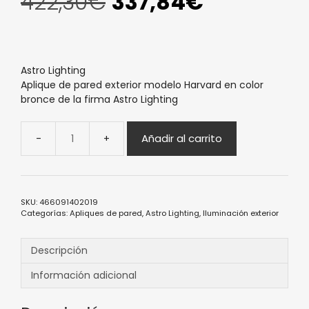
El
El
422,30
€
337,84
€
precio
precio
original
actual
Astro Lighting
Aplique de pared exterior modelo Harvard en color
bronce de la firma Astro Lighting
era:
es:
Añadir al carrito
Aplique
422,30€.
337,84€.
de
pared
exterior
Harvard
SKU:
466091402019
Categorías:
Apliques de pared
,
Astro Lighting
,
Iluminación exterior
bronce
Astro
Lighting
Descripción
cantidad
Información adicional