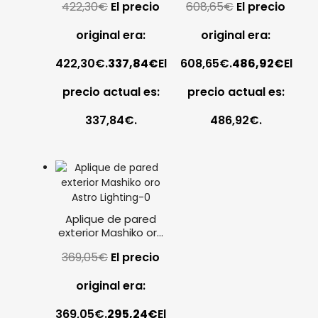
422,30
€
El precio
608,65
€
El precio
Lighting
Lighting
original era:
original era:
422,30€.
337,84
€
El
608,65€.
486,92
€
El
precio actual es:
precio actual es:
337,84€.
486,92€.
Aplique de pared
exterior Mashiko oro
Astro Lighting
369,05
€
El precio
original era:
369,05€.
295,24
€
El