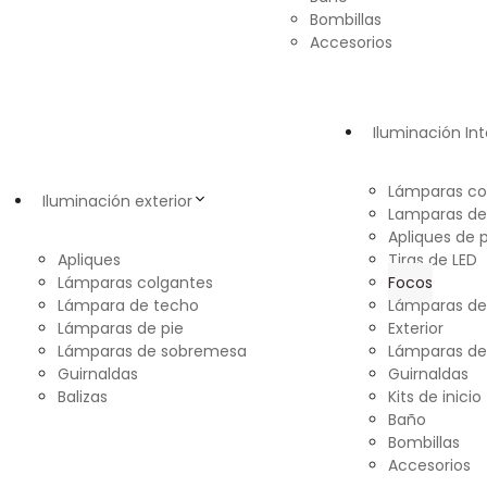
Bombillas
Accesorios
Iluminación Int
Lámparas co
Iluminación exterior
Lamparas de
Apliques de 
Apliques
Tiras de LED
Lámparas colgantes
Focos
Lámpara de techo
Lámparas d
Lámparas de pie
Exterior
Lámparas de sobremesa
Lámparas de
Guirnaldas
Guirnaldas
Balizas
Kits de inicio
Baño
Bombillas
Accesorios