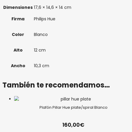
Dimensiones
17,6 × 14,6 × 14 cm
Firma
Philips Hue
Color
Blanco
Alto
12 cm
Ancho
10,3 cm
También te recomendamos…
Plafón Pillar Hue plate/spiral Blanco
160,00
€