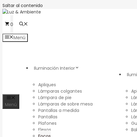
Saltar al contenido
0
Menú
Iluminación Interior
Ilum
Apliques
Lámparas colgantes
Ap
Lámpara de pie
Lá
Lámparas de sobre mesa
Lá
Menú
Pantallas a medida
Lá
Pantallas
Lá
Plafones
Gu
Flexos
Ba
Focos