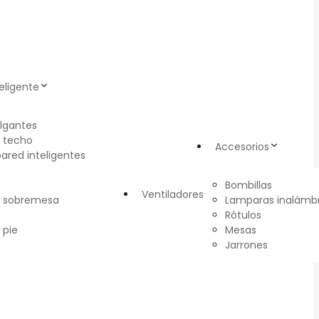
eligente
lgantes
 techo
Accesorios
pared inteligentes
Bombillas
Ventiladores
e sobremesa
Lamparas inalámbr
Rótulos
 pie
Mesas
Jarrones