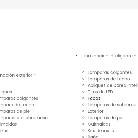
Iluminación Inteligente
Lámparas colgantes
inación exterior
Lamparas de techo
Apliques de pared intel
liques
Tiras de LED
mparas colgantes
Focos
mpara de techo
Lámparas de sobreme
mparas de pie
Exterior
mparas de sobremesa
Lámparas de pie
irnaldas
Guirnaldas
lizas
Kits de inicio
Baño