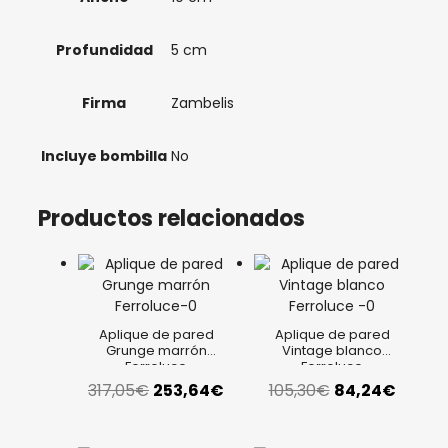
Profundidad
5 cm
Firma
Zambelis
Incluye bombilla
No
Productos relacionados
Aplique de pared
Aplique de pared
Grunge marrón
Vintage blanco
Ferroluce
Ferroluce
El
El
El
El
317,05
€
253,64
€
105,30
€
84,24
€
precio
precio
precio
precio