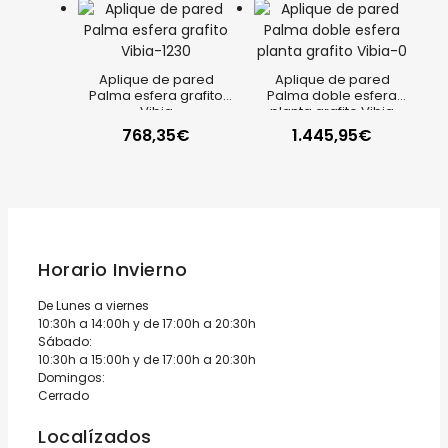
original
actual
original
actual
era:
es:
era:
es:
Aplique de pared
Aplique de pared
Palma esfera grafito
Palma doble esfera
317,05€.
253,64€.
105,30€.
84,24
Vibia
planta grafito Vibia
768,35
€
1.445,95
€
Horario Invierno
De Lunes a viernes
10:30h a 14:00h y de 17:00h a 20:30h
Sábado:
10:30h a 15:00h y de 17:00h a 20:30h
Domingos:
Cerrado
Localízados