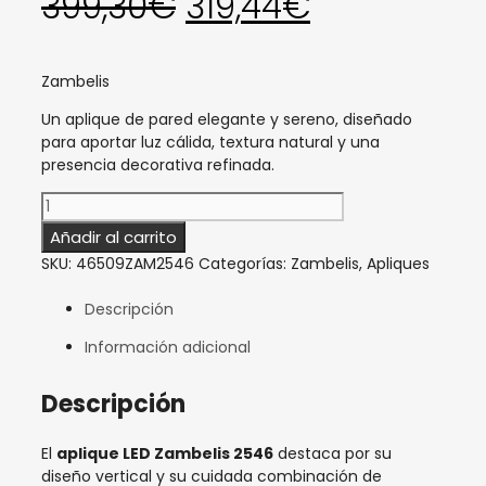
El
El
399,30
€
319,44
€
precio
precio
Zambelis
original
actual
Un aplique de pared elegante y sereno, diseñado
para aportar luz cálida, textura natural y una
presencia decorativa refinada.
era:
es:
Aplique
LED
399,30€.
319,44€.
Añadir al carrito
de
SKU:
46509ZAM2546
Categorías:
Zambelis
,
Apliques
alabastro
y
Descripción
brass
Zambelis
Información adicional
2546
cantidad
Descripción
El
aplique LED Zambelis 2546
destaca por su
diseño vertical y su cuidada combinación de