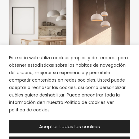
Este sitio web utiliza cookies propias y de terceros para
Lámpara colgante de
Lámpara colgante de
obtener estadísticas sobre los hábitos de navegación
diseño en fibra de vidrio
diseño en fibra de vidrio
del usuario, mejorar su experiencia y permitirle
Zambelis 23162
Zambelis 23161
compartir contenidos en redes sociales. Usted puede
409,30
€
327,44
€
229,60
€
183,68
€
aceptar o rechazar las cookies, así como personalizar
cuáles quiere deshabilitar. Puede encontrar toda la
información den nuestra Política de Cookies Ver
política de cookies.
Horario Invierno
Aceptar todas las cookies
De Lunes a viernes
10:30h a 14:00h y de 17:00h a 20:30h
Sábado: