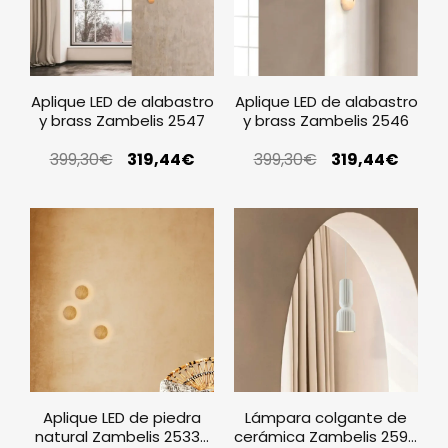
Aplique LED de alabastro
Aplique LED de alabastro
y brass Zambelis 2547
y brass Zambelis 2546
399,30
€
319,44
€
399,30
€
319,44
€
Aplique LED de piedra
Lámpara colgante de
natural Zambelis 25335
cerámica Zambelis 2595