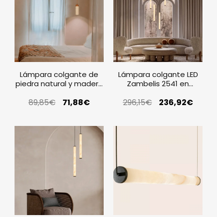
Lámpara colgante de
Lámpara colgante LED
piedra natural y madera
Zambelis 2541 en
Zambelis 25417
alabastro y negro arena
89,85
€
71,88
€
296,15
€
236,92
€