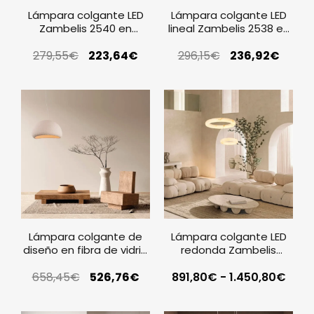
Lámpara colgante LED
Lámpara colgante LED
Zambelis 2540 en
lineal Zambelis 2538 en
alabastro y negro arena
alabastro y negro arena
279,55
€
223,64
€
296,15
€
236,92
€
Lámpara colgante de
Lámpara colgante LED
diseño en fibra de vidrio
redonda Zambelis
Zambelis 23342
2543-2544 en alabastro
658,45
€
526,76
€
891,80
€
y brass
-
1.450,80
€