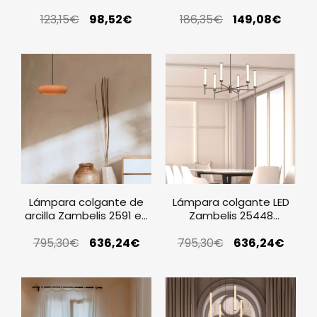
en blanco mate
en blanco
123,15
€
98,52
€
186,35
€
149,08
€
Lámpara colgante de
Lámpara colgante LED
arcilla Zambelis 2591 en
Zambelis 25448
terracota y negro arena
acabado coffee
795,30
€
636,24
€
795,30
brushed
€
636,24
€