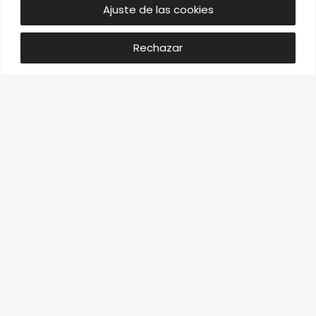
Ajuste de las cookies
10:30h a 15:00h y de 17:00h a 20:30h
Domingos:
Cerrado
Rechazar
Localízados
Calle Turín, 13. Las Rozas.
28232 (Madrid)
Tel.:
916 374 929
Email:
info@luzambiente.com
Ayuda
Contacto
Información sobre envíos
Condiciones de venta
Devoluciones
Síguenos