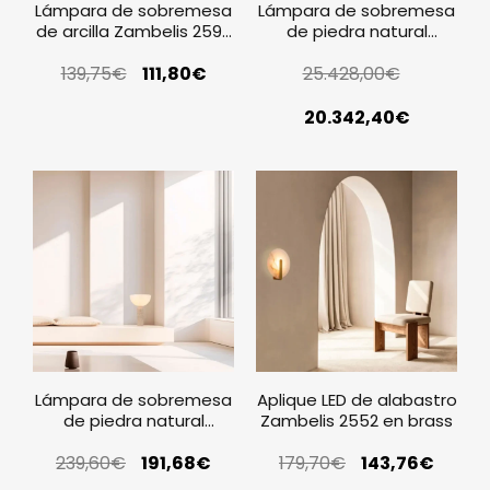
Lámpara de sobremesa
Lámpara de sobremesa
de arcilla Zambelis 2593
de piedra natural
en terracota
Zambelis 25428 con
139,75
€
111,80
€
pantalla blanca
25.428,00
€
20.342,40
€
Lámpara de sobremesa
Aplique LED de alabastro
de piedra natural
Zambelis 2552 en brass
Zambelis 25427
239,60
€
191,68
€
179,70
€
143,76
€