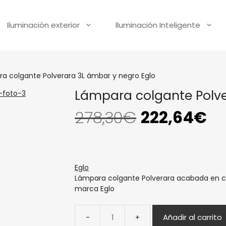
Iluminación exterior
Iluminación Inteligente
a colgante Polverara 3L ámbar y negro Eglo
Lámpara colgante Polve
278,30
€
222,64
€
Eglo
Lámpara colgante Polverara acabada en co
marca Eglo
Añadir al carrito