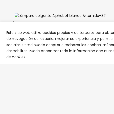
Lámpara colgante Alphabet blanco Artemide circular 90cm
Este sitio web utiliza cookies propias y de terceros para obte
1.790,00
€
1.432,00
€
de navegación del usuario, mejorar su experiencia y permiti
sociales. Usted puede aceptar o rechazar las cookies, así c
deshabilitar. Puede encontrar toda la información den nuestr
de cookies.
Horario Invierno
Localíz
De Lunes a viernes
Calle Turín, 1
10:30h a 14:00h y de 17:00h a 20:30h
28232 (Madri
Sábado:
Tel.:
916 374 
10:30h a 15:00h y de 17:00h a 20:30h
Email:
info@
Domingos:
Cerrado