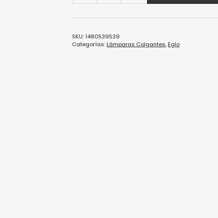
SKU:
1480539539
Categorías:
Lámparas Colgantes
,
Eglo