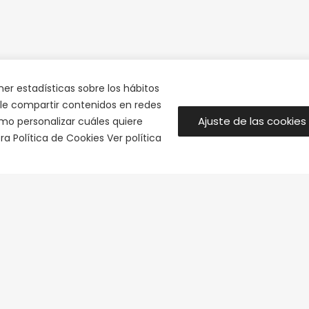
ner estadísticas sobre los hábitos
rle compartir contenidos en redes
Ajuste de las cookies
omo personalizar cuáles quiere
a Política de Cookies Ver política
ados
Ayuda
3. Las Rozas.
Contacto
d)
Información sobre envíos
929
Condiciones de venta
luzambiente.com
Devoluciones